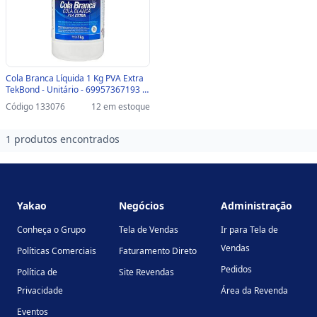
Cola Branca Líquida 1 Kg PVA Extra
TekBond - Unitário - 69957367193 -
69957367193
Código 133076
12 em estoque
1 produtos encontrados
Footer
Yakao
Negócios
Administração
Conheça o Grupo
Tela de Vendas
Ir para Tela de
Vendas
Políticas Comerciais
Faturamento Direto
Pedidos
Política de
Site Revendas
Privacidade
Área da Revenda
Eventos