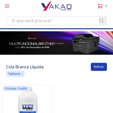
0
itens no
Cola Branca Líquida
Refinar
Tekbond
Remove
Estoque Cuiabá