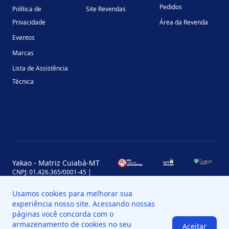
Pedidos
Política de
Site Revendas
Privacidade
Área da Revenda
Eventos
Marcas
Lista de Assistência
Técnica
Yakao - Matriz Cuiabá-MT
CNPJ: 01.426.365/0001-45 |
Inscrição Estadual: 13.170.702-7
Avenida Miguel Sutil, 4290, Jardim
Usamos cookies para melhorar sua
Leblon, MT, Brasil, CEP 78060-000
experiência nosso site. Acessando nossas
Yakao - Filial Sinop-MT
páginas você concorda com o
CNPJ: 01.426.365/0008-11 |
armazenamento de cookies no seu
Aceitar
Inscrição Estadual: 13.898.651-7