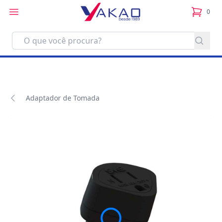
0
itens no
Adaptador de Tomada