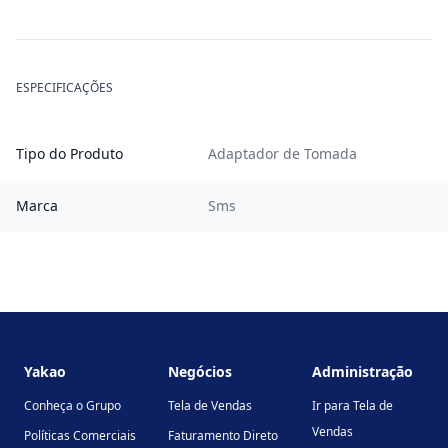
ESPECIFICAÇÕES
Tipo do Produto
Adaptador de Tomada
Marca
Sms
Footer
Yakao
Negócios
Administração
Conheça o Grupo
Tela de Vendas
Ir para Tela de
Vendas
Políticas Comerciais
Faturamento Direto