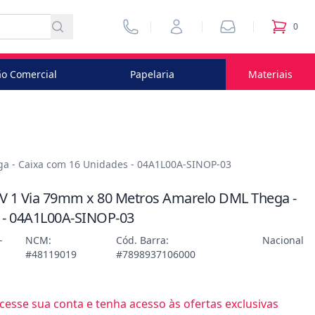
Vendedores
Minha Conta
Pedidos
0
itens no
o Comercial
Papelaria
Materiais
a - Caixa com 16 Unidades - 04A1L00A-SINOP-03
V 1 Via 79mm x 80 Metros Amarelo DML Thega -
 - 04A1L00A-SINOP-03
-
NCM:
Cód. Barra:
Nacional
#48119019
#7898937106000
esse sua conta e tenha acesso às ofertas exclusivas