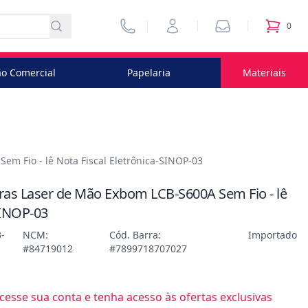
Vendedores
Minha Conta
Pedidos
0
itens no
o Comercial
Papelaria
Materiais
em Fio - lê Nota Fiscal Eletrônica-SINOP-03
rras Laser de Mão Exbom LCB-S600A Sem Fio - lê
SINOP-03
-
NCM:
Cód. Barra:
Importado
#84719012
#7899718707027
esse sua conta e tenha acesso às ofertas exclusivas