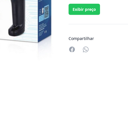
Exibir preço
Compartilhar
Compartilhar no W