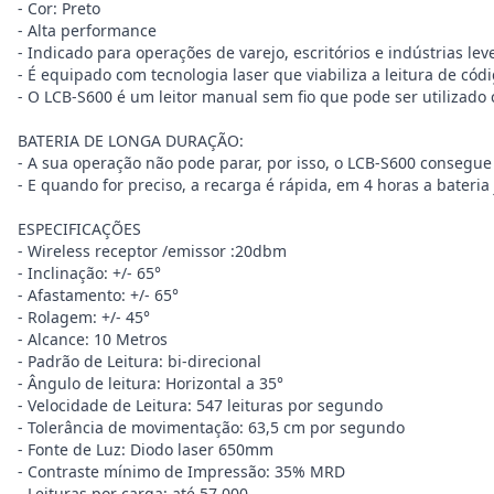
- Cor: Preto
- Alta performance
- Indicado para operações de varejo, escritórios e indústrias l
- É equipado com tecnologia laser que viabiliza a leitura de c
- O LCB-S600 é um leitor manual sem fio que pode ser utilizad
BATERIA DE LONGA DURAÇÃO:
- A sua operação não pode parar, por isso, o LCB-S600 consegue
- E quando for preciso, a recarga é rápida, em 4 horas a bateri
ESPECIFICAÇÕES
- Wireless receptor /emissor :20dbm
- Inclinação: +/- 65°
- Afastamento: +/- 65°
- Rolagem: +/- 45°
- Alcance: 10 Metros
- Padrão de Leitura: bi-direcional
- Ângulo de leitura: Horizontal a 35°
- Velocidade de Leitura: 547 leituras por segundo
- Tolerância de movimentação: 63,5 cm por segundo
- Fonte de Luz: Diodo laser 650mm
- Contraste mínimo de Impressão: 35% MRD
- Leituras por carga: até 57.000