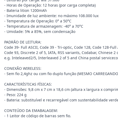
- Horas de Operação: 12 horas (por carga completa)
- Bateria lition 1200mAh
- Imunidade de luz ambiente: no máximo 108.000 lux
- Temperatura de Operação: 0° a 50°C
- Temperatura de armazenagem: -40° a 70°C
- Umidade: 5% a 85%, sem condensação
PADRÃO DE LEITURA:
Code 39- Full ASCII, Code 39 - Tri-optic, Code 128, Code 128-Full
Code 93, Discrete 2 of 5, IATA, RSS variants, Codabar, Chinese 2
e.g. Inteleaved2/5, Interleaved 2 of 5 and China postal servicec
CONEXÃO WIRELESS:
- Sem fio 2,4ghz ou com fio duplo função (MESMO CARREGA
CARACTERÍSTICAS FÍSICAS:
- Dimensões: 9,8 cm x 7 cm x 18,6 cm (altura x largura x compri
- Peso: 224 g
- Bateria: substituível e recarregável com sustentabilidade verd
CONTEÚDO DA EMABALAGEM:
- 1 Leitor de código de barras sem fio.