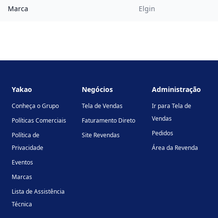
Marca
Elgin
Footer
Yakao
Negócios
Administração
Conheça o Grupo
Tela de Vendas
Ir para Tela de
Vendas
Políticas Comerciais
Faturamento Direto
Pedidos
Política de
Site Revendas
Privacidade
Área da Revenda
Eventos
Marcas
Lista de Assistência
Técnica