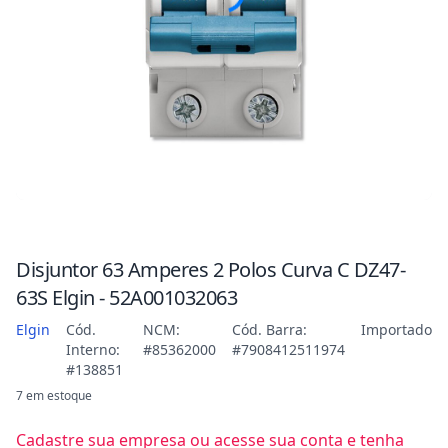
Disjuntor 63 Amperes 2 Polos Curva C DZ47-
63S Elgin - 52A001032063
Elgin
Cód.
NCM:
Cód. Barra:
Importado
Interno:
#85362000
#7908412511974
#138851
7 em estoque
Cadastre sua empresa ou acesse sua conta e tenha