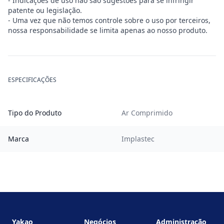
- Indicações de uso não são sugestões para se infringir
patente ou legislação.
- Uma vez que não temos controle sobre o uso por terceiros,
nossa responsabilidade se limita apenas ao nosso produto.
ESPECIFICAÇÕES
Tipo do Produto
Ar Comprimido
Marca
Implastec
Footer
Yakao
Negócios
Administração