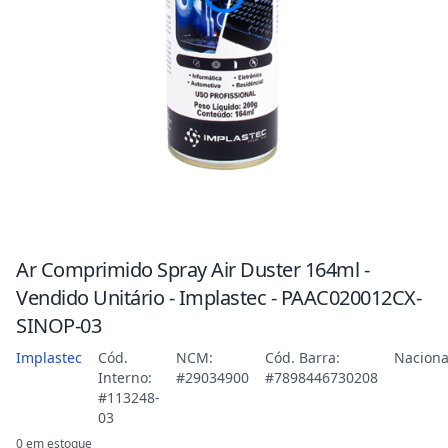
Ar Comprimido Spray Air Duster 164ml -
Vendido Unitário - Implastec - PAAC020012CX-
SINOP-03
Implastec
Cód.
NCM:
Cód. Barra:
Naciona
Interno:
#29034900
#7898446730208
#113248-
03
0 em estoque