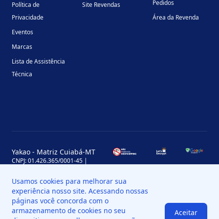
Pedidos
Política de
Site Revendas
Privacidade
Área da Revenda
Eventos
Marcas
Lista de Assistência
Técnica
Yakao - Matriz Cuiabá-MT
CNPJ: 01.426.365/0001-45 |
Inscrição Estadual: 13.170.702-7
Avenida Miguel Sutil, 4290, Jardim
Usamos cookies para melhorar sua
Leblon, MT, Brasil, CEP 78060-000
experiência nosso site. Acessando nossas
Yakao - Filial Sinop-MT
páginas você concorda com o
CNPJ: 01.426.365/0008-11 |
armazenamento de cookies no seu
Aceitar
Inscrição Estadual: 13.898.651-7