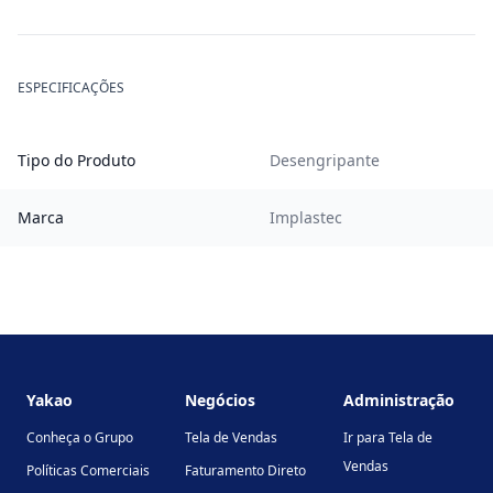
ESPECIFICAÇÕES
Tipo do Produto
Desengripante
Marca
Implastec
Footer
Yakao
Negócios
Administração
Conheça o Grupo
Tela de Vendas
Ir para Tela de
Vendas
Políticas Comerciais
Faturamento Direto