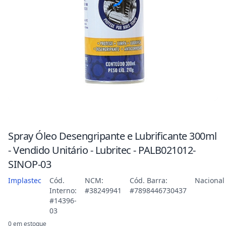
Spray Óleo Desengripante e Lubrificante 300ml
- Vendido Unitário - Lubritec - PALB021012-
SINOP-03
Implastec
Cód.
NCM:
Cód. Barra:
Nacional
Interno:
#38249941
#7898446730437
#14396-
03
0 em estoque