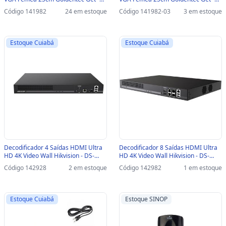
GT 72396 - 72396
GT 72396-SINOP-03 - 72396
Código 141982
24 em estoque
Código 141982-03
3 em estoque
Estoque Cuiabá
Estoque Cuiabá
Decodificador 4 Saídas HDMI Ultra
Decodificador 8 Saídas HDMI Ultra
HD 4K Video Wall Hikvision - DS-
HD 4K Video Wall Hikvision - DS-
6904UDI(C) - DS-6904UDI(C)
6908UDI (C) - DS-6908UDI (C)
Código 142928
2 em estoque
Código 142982
1 em estoque
Estoque Cuiabá
Estoque SINOP