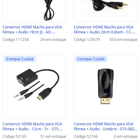
Conversor HDMI Macho para VGA
Conversor HDMI Macho para VGA
Fêmea + Áudio 19cm JC- AD-
Fêmea + Áudio 20cm Exbom - CC-
HM/VGA F3 - 121 - 121
HVA60 - 3140 - CC-HVA60 - 3140
Código 111258
29 em estoque
Código 125679
353 em estoque
Estoque Cuiabá
Estoque Cuiabá
Conversor HDMI Macho para VGA
Conversor HDMI Macho para VGA
Fêmea + Áudio - 12cm - 5+ - 075-
Fêmea + Áudio - Unitário - 075-0822
0823 - 075-0823
- 075-0822
Código 52165
51 em estoque
Código 52166
3 em estoque