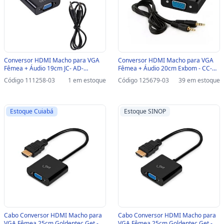
Conversor HDMI Macho para VGA
Conversor HDMI Macho para VGA
Fêmea + Áudio 19cm JC- AD-
Fêmea + Áudio 20cm Exbom - CC-
HM/VGA F3 - 121-SINOP-03 - 121
HVA60 - 3140-SINOP-03 - CC-HVA60
Código 111258-03
1 em estoque
Código 125679-03
39 em estoque
- 3140
Estoque Cuiabá
Estoque SINOP
Cabo Conversor HDMI Macho para
Cabo Conversor HDMI Macho para
VGA Fêmea 25cm Goldentec Get -
VGA Fêmea 25cm Goldentec Get -