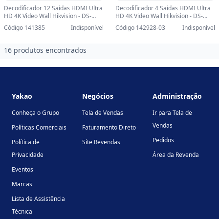
Decodificador 12 Saídas HDMI Ultra
Decodificador 4 Saídas HDMI Ultra
HD 4K Video Wall Hikvision - DS-
HD 4K Video Wall Hikvision - DS-
6910UDI(C)(STD) - DS-6910UDI(C)
6904UDI(C)-SINOP-03 - DS-
Código 141385
Indisponível
Código 142928-03
Indisponível
(STD)
6904UDI(C)
16 produtos encontrados
Footer
Yakao
Negócios
Administração
Conheça o Grupo
Tela de Vendas
Ir para Tela de
Vendas
Políticas Comerciais
Faturamento Direto
Pedidos
Política de
Site Revendas
Privacidade
Área da Revenda
Eventos
Marcas
Lista de Assistência
Técnica