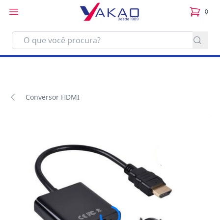
0
itens no
Conversor HDMI