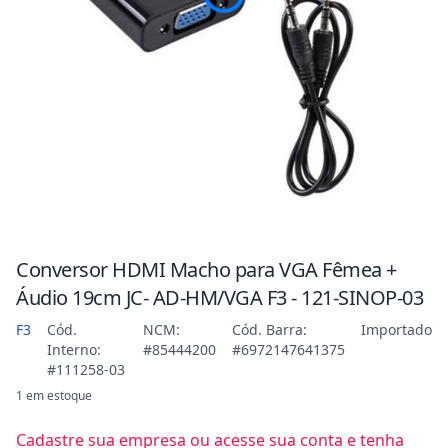
Conversor HDMI Macho para VGA Fêmea +
Áudio 19cm JC- AD-HM/VGA F3 - 121-SINOP-03
F3
Cód.
NCM:
Cód. Barra:
Importado
Interno:
#85444200
#6972147641375
#111258-03
1 em estoque
Cadastre sua empresa ou acesse sua conta e tenha