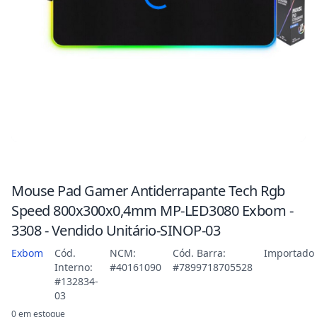
Mouse Pad Gamer Antiderrapante Tech Rgb
Speed 800x300x0,4mm MP-LED3080 Exbom -
3308 - Vendido Unitário-SINOP-03
Exbom
Cód.
NCM:
Cód. Barra:
Importado
Interno:
#40161090
#7899718705528
#132834-
03
0 em estoque