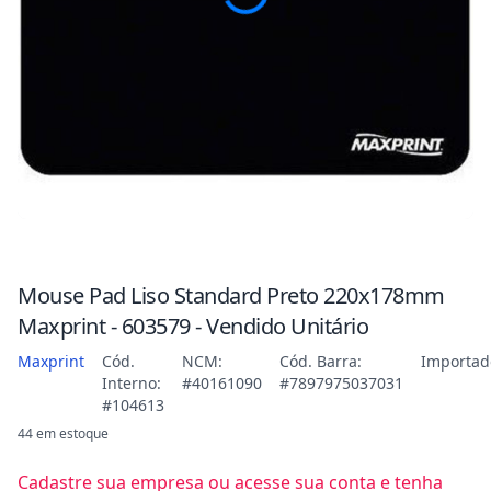
Mouse Pad Liso Standard Preto 220x178mm
Maxprint - 603579 - Vendido Unitário
Maxprint
Cód.
NCM:
Cód. Barra:
Importad
Interno:
#40161090
#7897975037031
#104613
44 em estoque
Cadastre sua empresa ou acesse sua conta e tenha