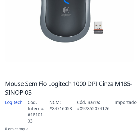
Mouse Sem Fio Logitech 1000 DPI Cinza M185-
SINOP-03
Logitech
Cód.
NCM:
Cód. Barra:
Importado
Interno:
#84716053
#097855074126
#18101-
03
0 em estoque