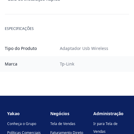
ESPECIFICAÇÕES
Tipo do Produto
Adaptador Usb Wireless
Marca
Tp-Link
Footer
Yakao
Negócios
Administração
Conheça o Grupo
Tela de Vendas
Ir para Tela de
Vendas
Políticas Comerciais
Faturamento Direto