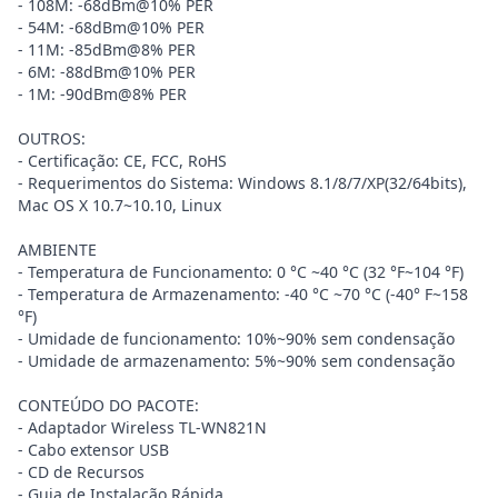
- 108M: -68dBm@10% PER
- 54M: -68dBm@10% PER
- 11M: -85dBm@8% PER
- 6M: -88dBm@10% PER
- 1M: -90dBm@8% PER
OUTROS:
- Certificação: CE, FCC, RoHS
- Requerimentos do Sistema: Windows 8.1/8/7/XP(32/64bits),
Mac OS X 10.7~10.10, Linux
AMBIENTE
- Temperatura de Funcionamento: 0 °C ~40 °C (32 °F~104 °F)
- Temperatura de Armazenamento: -40 °C ~70 °C (-40° F~158
°F)
- Umidade de funcionamento: 10%~90% sem condensação
- Umidade de armazenamento: 5%~90% sem condensação
CONTEÚDO DO PACOTE:
- Adaptador Wireless TL-WN821N
- Cabo extensor USB
- CD de Recursos
- Guia de Instalação Rápida