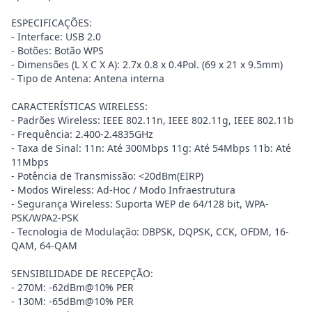
ESPECIFICAÇÕES:
- Interface: USB 2.0
- Botões: Botão WPS
- Dimensões (L X C X A): 2.7x 0.8 x 0.4Pol. (69 x 21 x 9.5mm)
- Tipo de Antena: Antena interna
CARACTERÍSTICAS WIRELESS:
- Padrões Wireless: IEEE 802.11n, IEEE 802.11g, IEEE 802.11b
- Frequência: 2.400-2.4835GHz
- Taxa de Sinal: 11n: Até 300Mbps 11g: Até 54Mbps 11b: Até
11Mbps
- Potência de Transmissão: <20dBm(EIRP)
- Modos Wireless: Ad-Hoc / Modo Infraestrutura
- Segurança Wireless: Suporta WEP de 64/128 bit, WPA-
PSK/WPA2-PSK
- Tecnologia de Modulação: DBPSK, DQPSK, CCK, OFDM, 16-
QAM, 64-QAM
SENSIBILIDADE DE RECEPÇÃO:
- 270M: -62dBm@10% PER
- 130M: -65dBm@10% PER