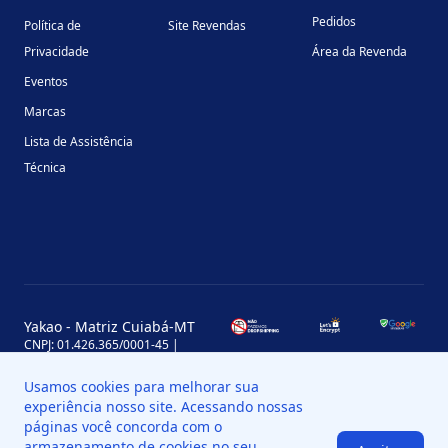
Pedidos
Política de
Site Revendas
Privacidade
Área da Revenda
Eventos
Marcas
Lista de Assistência
Técnica
Yakao - Matriz Cuiabá-MT
CNPJ: 01.426.365/0001-45 |
Inscrição Estadual: 13.170.702-7
Avenida Miguel Sutil, 4290, Jardim
Usamos cookies para melhorar sua
Leblon, MT, Brasil, CEP 78060-000
experiência nosso site. Acessando nossas
Yakao - Filial Sinop-MT
páginas você concorda com o
CNPJ: 01.426.365/0008-11 |
armazenamento de cookies no seu