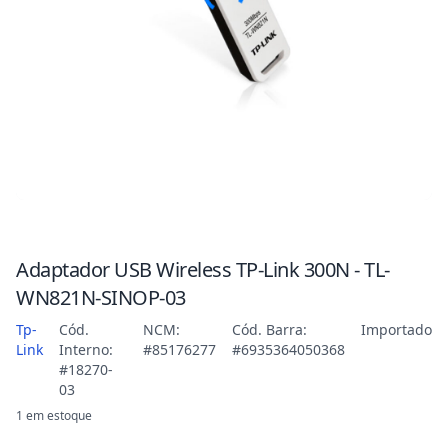
Adaptador USB Wireless TP-Link 300N - TL-
WN821N-SINOP-03
Tp-
Cód.
NCM:
Cód. Barra:
Importado
Link
Interno:
#85176277
#6935364050368
#18270-
03
1 em estoque