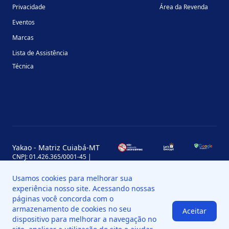
Privacidade
Área da Revenda
Eventos
Marcas
Lista de Assistência
Técnica
Yakao - Matriz Cuiabá-MT
CNPJ: 01.426.365/0001-45 |
Inscrição Estadual: 13.170.702-7
Avenida Miguel Sutil, 4290, Jardim
Usamos cookies para melhorar sua
Leblon, MT, Brasil, CEP 78060-000
experiência nosso site. Acessando nossas
Yakao - Filial Sinop-MT
páginas você concorda com o
CNPJ: 01.426.365/0008-11 |
armazenamento de cookies no seu
Aceitar
Inscrição Estadual: 13.898.651-7
dispositivo para melhorar a navegação no
Av. das Palmeiras, 109, St. Industrial
Norte, Sinop - MT, Brasil, CEP 78550-