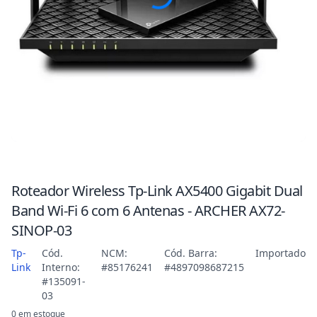
Roteador Wireless Tp-Link AX5400 Gigabit Dual
Band Wi-Fi 6 com 6 Antenas - ARCHER AX72-
SINOP-03
Tp-
Cód.
NCM:
Cód. Barra:
Importado
Link
Interno:
#85176241
#4897098687215
#135091-
03
0 em estoque