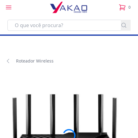
0
itens no
Roteador Wireless