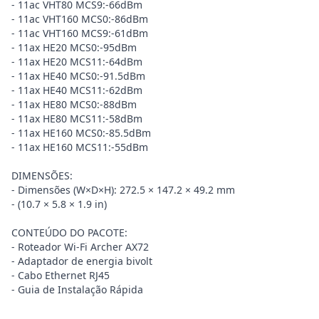
- 11ac VHT80 MCS9:-66dBm
- 11ac VHT160 MCS0:-86dBm
- 11ac VHT160 MCS9:-61dBm
- 11ax HE20 MCS0:-95dBm
- 11ax HE20 MCS11:-64dBm
- 11ax HE40 MCS0:-91.5dBm
- 11ax HE40 MCS11:-62dBm
- 11ax HE80 MCS0:-88dBm
- 11ax HE80 MCS11:-58dBm
- 11ax HE160 MCS0:-85.5dBm
- 11ax HE160 MCS11:-55dBm
DIMENSÕES:
- Dimensões (W×D×H): 272.5 × 147.2 × 49.2 mm
- (10.7 × 5.8 × 1.9 in)
CONTEÚDO DO PACOTE:
- Roteador Wi-Fi Archer AX72
- Adaptador de energia bivolt
- Cabo Ethernet RJ45
- Guia de Instalação Rápida