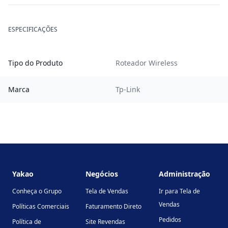
ESPECIFICAÇÕES
Tipo do Produto
Roteador Wireless
Marca
Tp-Link
Footer
Yakao
Negócios
Administração
Conheça o Grupo
Tela de Vendas
Ir para Tela de
Vendas
Políticas Comerciais
Faturamento Direto
Pedidos
Política de
Site Revendas