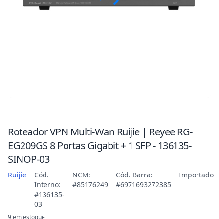
Roteador VPN Multi-Wan Ruijie | Reyee RG-
EG209GS 8 Portas Gigabit + 1 SFP - 136135-
SINOP-03
Ruijie
Cód.
NCM:
Cód. Barra:
Importado
Interno:
#85176249
#6971693272385
#136135-
03
9 em estoque