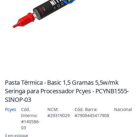
Pasta Térmica - Basic 1,5 Gramas 5,5w/mk
Seringa para Processador Pcyes - PCYNB1555-
SINOP-03
Pcyes
Cód.
NCM:
Cód. Barra:
Nacional
Interno:
#29319029
#7908445417908
#140586-
03
0 em estoque