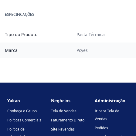
ESPECIFICAÇÕES
Tipo do Produto
Pasta Térmica
Marca
Pcyes
Footer
Yakao
Negócios
Administração
Conheça o Grupo
Tela de Vendas
Ir para Tela de
Vendas
Políticas Comerciais
Faturamento Direto
Pedidos
Política de
Site Revendas