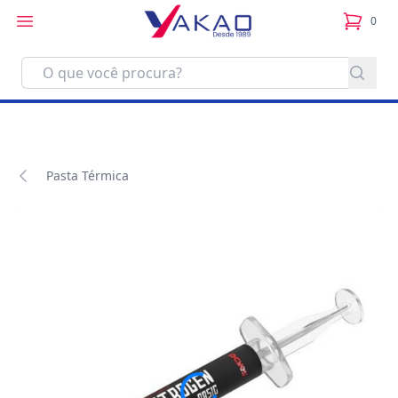
0
itens no
Pasta Térmica