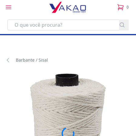
0
itens no
Barbante / Sisal