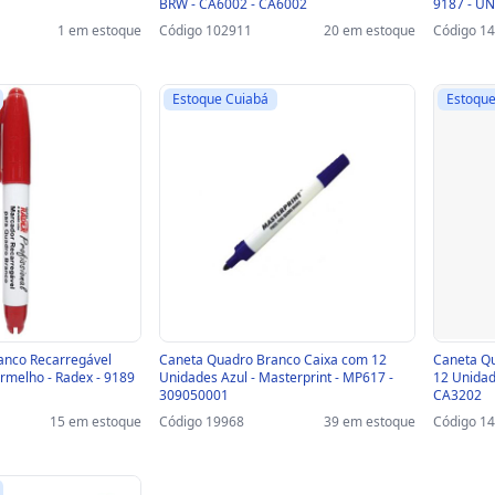
BRW - CA6002 - CA6002
9187 - U
1 em estoque
Código 102911
20 em estoque
Código 1
Estoque Cuiabá
Estoque
anco Recarregável
Caneta Quadro Branco Caixa com 12
Caneta Q
rmelho - Radex - 9189
Unidades Azul - Masterprint - MP617 -
12 Unidad
309050001
CA3202
15 em estoque
Código 19968
39 em estoque
Código 1