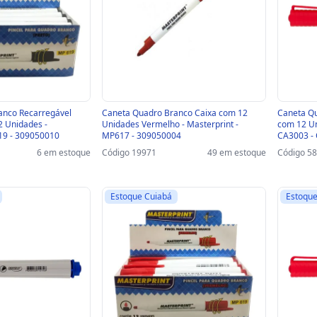
anco Recarregável
Caneta Quadro Branco Caixa com 12
Caneta Q
2 Unidades -
Unidades Vermelho - Masterprint -
com 12 U
19 - 309050010
MP617 - 309050004
CA3003 -
6 em estoque
Código 19971
49 em estoque
Código 5
Estoque Cuiabá
Estoque