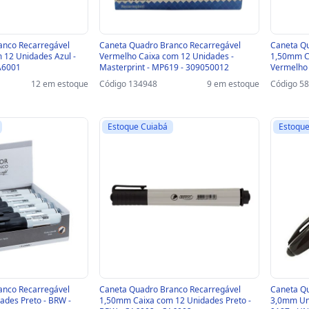
anco Recarregável
Caneta Quadro Branco Recarregável
Caneta Qu
12 Unidades Azul -
Vermelho Caixa com 12 Unidades -
1,50mm C
A6001
Masterprint - MP619 - 309050012
Vermelho 
12 em estoque
Código 134948
9 em estoque
Código 5
Estoque Cuiabá
Estoque
anco Recarregável
Caneta Quadro Branco Recarregável
Caneta Qu
ades Preto - BRW -
1,50mm Caixa com 12 Unidades Preto -
3,0mm Uni