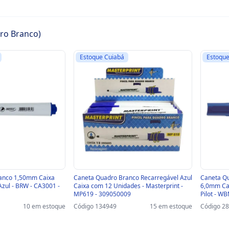
ro Branco)
Estoque Cuiabá
Estoque
anco 1,50mm Caixa
Caneta Quadro Branco Recarregável Azul
Caneta Qu
zul - BRW - CA3001 -
Caixa com 12 Unidades - Masterprint -
6,0mm Cai
MP619 - 309050009
Pilot - 
10 em estoque
Código 134949
15 em estoque
Código 2