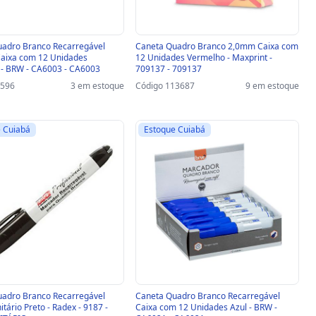
adro Branco Recarregável
Caneta Quadro Branco 2,0mm Caixa com
aixa com 12 Unidades
12 Unidades Vermelho - Maxprint -
- BRW - CA6003 - CA6003
709137 - 709137
8596
3 em estoque
Código 113687
9 em estoque
 Cuiabá
Estoque Cuiabá
adro Branco Recarregável
Caneta Quadro Branco Recarregável
tário Preto - Radex - 9187 -
Caixa com 12 Unidades Azul - BRW -