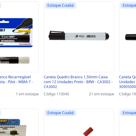
Estoque Cuiabá
Estoque
anco Recarregável
Caneta Quadro Branco 1,50mm Caixa
Caneta Q
ta - Pilot - WBM-7 -
com 12 Unidades Preto - BRW - CA3002 -
Unidades 
CA3002
30905000
1 em estoque
Código 110040
21 em estoque
Código 1
Estoque Cuiabá
Estoque