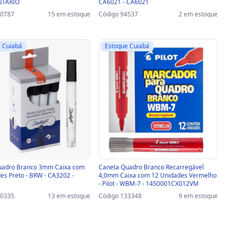
NITÁRIO
CA6021 - CA6021
40787
15 em estoque
Código 94537
2 em estoque
 Cuiabá
Estoque Cuiabá
uadro Branco 3mm Caixa com
Caneta Quadro Branco Recarregável
es Preto - BRW - CA3202 -
4,0mm Caixa com 12 Unidades Vermelho
- Pilot - WBM-7 - 1450001CX012VM
40335
13 em estoque
Código 133348
9 em estoque