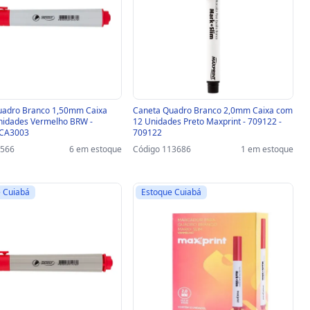
uadro Branco 1,50mm Caixa
Caneta Quadro Branco 2,0mm Caixa com
nidades Vermelho BRW -
12 Unidades Preto Maxprint - 709122 -
 CA3003
709122
8566
6 em estoque
Código 113686
1 em estoque
 Cuiabá
Estoque Cuiabá