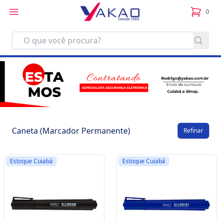
0
itens no
Caneta (Marcador Permanente)
Refinar
Estoque Cuiabá
Estoque Cuiabá