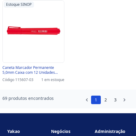
Estoque SINOP
Caneta Marcador Permanente
5,0mm Caixa com 12 Unidades
Vermelho - BRW - CA4003-SINOP-03
Código 115607-03
1 em estoque
- CA4003
69 produtos encontrados
1
2
3
Footer
Yakao
Negócios
Administração