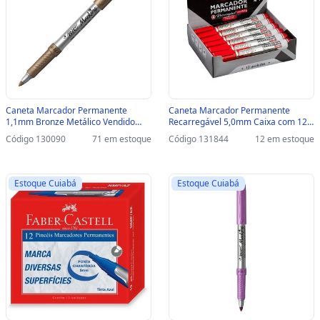
Caneta Marcador Permanente
Caneta Marcador Permanente
1,1mm Bronze Metálico Vendido
Recarregável 5,0mm Caixa com 12
Unitário - Bic - 971034 - 971034
Unidades Vermelho - BRW - CA7013
Código 130090
71 em estoque
Código 131844
12 em estoque
- CA7013
Estoque Cuiabá
Estoque Cuiabá