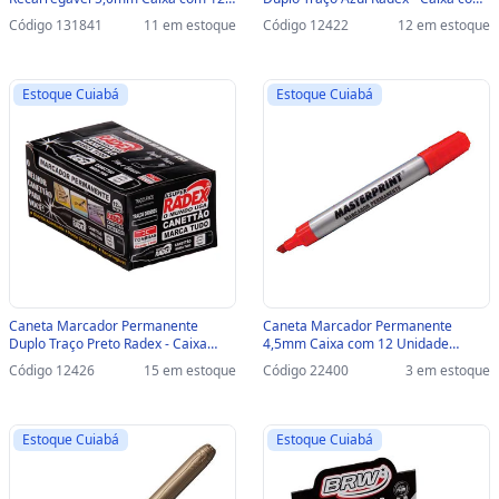
Unidades Azul - BRW - CA7011 -
12 Unidades - 138 - 138
Código 131841
11 em estoque
Código 12422
12 em estoque
CA7011
Estoque Cuiabá
Estoque Cuiabá
Caneta Marcador Permanente
Caneta Marcador Permanente
Duplo Traço Preto Radex - Caixa
4,5mm Caixa com 12 Unidade
com 12 Unidades - 139 - 139
Vermelho - Masterprint - MP615 -
Código 12426
15 em estoque
Código 22400
3 em estoque
309040004
Estoque Cuiabá
Estoque Cuiabá