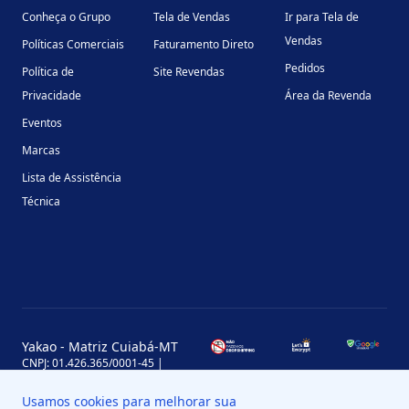
Conheça o Grupo
Tela de Vendas
Ir para Tela de
Vendas
Políticas Comerciais
Faturamento Direto
Pedidos
Política de
Site Revendas
Privacidade
Área da Revenda
Eventos
Marcas
Lista de Assistência
Técnica
Yakao - Matriz Cuiabá-MT
CNPJ: 01.426.365/0001-45 |
Inscrição Estadual: 13.170.702-7
Avenida Miguel Sutil, 4290, Jardim
Usamos cookies para melhorar sua
Leblon, MT, Brasil, CEP 78060-000