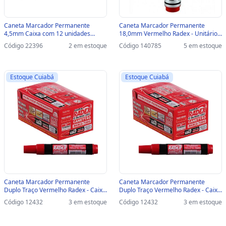
Caneta Marcador Permanente
Caneta Marcador Permanente
4,5mm Caixa com 12 unidades
18,0mm Vermelho Radex - Unitário -
Verde - Masterprint - MP615 -
2881 - 2881 - UNITÁRIO
Código 22396
2 em estoque
Código 140785
5 em estoque
30904003
Estoque Cuiabá
Estoque Cuiabá
Caneta Marcador Permanente
Caneta Marcador Permanente
Duplo Traço Vermelho Radex - Caixa
Duplo Traço Vermelho Radex - Caixa
com 12 Unidades - 140 - 140
com 12 Unidades - 140 - 140
Código 12432
3 em estoque
Código 12432
3 em estoque