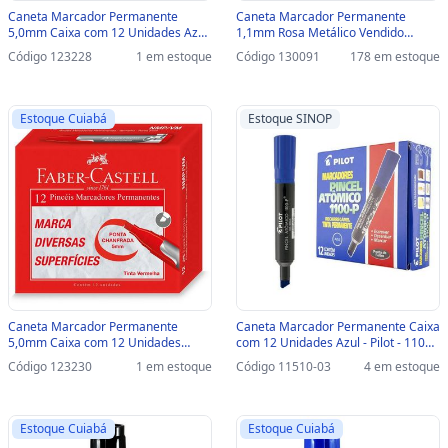
Caneta Marcador Permanente
Caneta Marcador Permanente
5,0mm Caixa com 12 Unidades Azul
1,1mm Rosa Metálico Vendido
- Faber Castell - NMP/AZ - NMP/AZ
Unitário - Bic - 971030 - 971030
Código 123228
1 em estoque
Código 130091
178 em estoque
Estoque Cuiabá
Estoque SINOP
Caneta Marcador Permanente
Caneta Marcador Permanente Caixa
5,0mm Caixa com 12 Unidades
com 12 Unidades Azul - Pilot - 1100-
Vermelho - Faber Castell - NMP/VM -
P-SINOP-03 - 1430001CX012AZ
Código 123230
1 em estoque
Código 11510-03
4 em estoque
NMP/VM
Estoque Cuiabá
Estoque Cuiabá