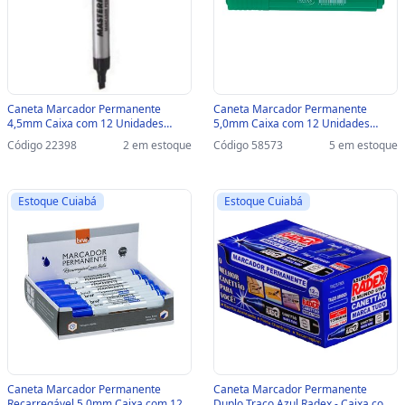
Caneta Marcador Permanente
Caneta Marcador Permanente
4,5mm Caixa com 12 Unidades
5,0mm Caixa com 12 Unidades
Preto - Masterprint - MP615 -
Verde - BRW - CA4004 - CA4004
Código 22398
2 em estoque
Código 58573
5 em estoque
309040002
Estoque Cuiabá
Estoque Cuiabá
Caneta Marcador Permanente
Caneta Marcador Permanente
Recarregável 5,0mm Caixa com 12
Duplo Traço Azul Radex - Caixa com