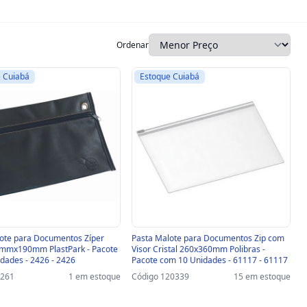
Ordenar
 Cuiabá
Estoque Cuiabá
ote para Documentos Zíper
Pasta Malote para Documentos Zip com
0mmx190mm PlastPark - Pacote
Visor Cristal 260x360mm Polibras -
dades - 2426 - 2426
Pacote com 10 Unidades - 61117 - 61117
0261
1 em estoque
Código 120339
15 em estoque