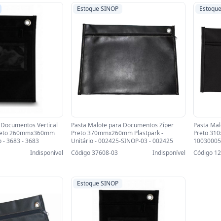
Estoque SINOP
Estoqu
 Documentos Vertical
Pasta Malote para Documentos Zíper
Pasta Mal
 Preto 260mmx360mm
Preto 370mmx260mm Plastpark -
Preto 310
o - 3683 - 3683
Unitário - 002425-SINOP-03 - 002425
10030005
Indisponível
Código 37608-03
Indisponível
Código 1
Estoque SINOP