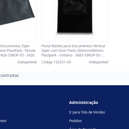
 Documentos Zíper
Pasta Malote para Documentos Vertical
m PlastPark - Pacote
Zíper com Visor Preto 260mmx360mm
2426-SINOP-03 - 2426
Plastpark - Unitário - 3683-SINOP-03 -
3683
Indisponível
Código 132531-03
Indisponível
contrados
Administração
Ir para Tela de Vendas
reto
Pedidos