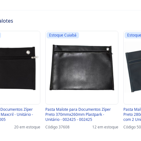
alotes
Estoque Cuiabá
Estoque
 Documentos Zíper
Pasta Malote para Documentos Zíper
Pasta Mal
axcril - Unitário -
Preto 370mmx260mm Plastpark -
Preto 28
005
Unitário - 002425 - 002425
com 2 Uni
20 em estoque
Código 37608
12 em estoque
Código 5