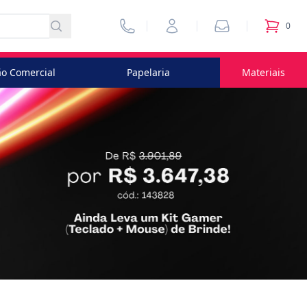
Vendedores
Minha Conta
Pedidos
0
itens no
o Comercial
Papelaria
Materiais