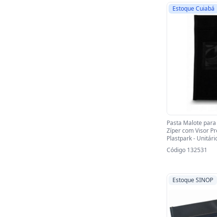
Estoque Cuiabá
Pasta Malote para
Zíper com Visor
Plastpark - Unitári
Código 132531
Estoque SINOP