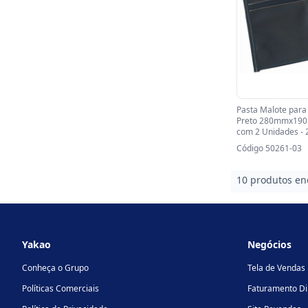
Pasta Malote para
Preto 280mmx190m
com 2 Unidades - 
Código 50261-03
10 produtos en
Footer
Yakao
Negócios
Conheça o Grupo
Tela de Vendas
Políticas Comerciais
Faturamento Di