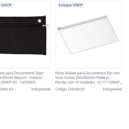
e SINOP
Estoque SINOP
ote para Documentos Zíper
Pasta Malote para Documentos Zip com
x185mm Maxcril - Unitário -
Visor Cristal 260x360mm Polibras -
-SINOP-03 - 10030005
Pacote com 10 Unidades - 61117-SINOP-
03 - 61117
23455-03
Indisponível
Código 120339-03
Indisponível