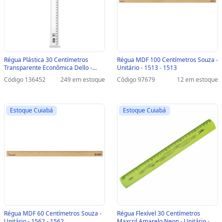
Régua Plástica 30 Centímetros
Régua MDF 100 Centímetros Souza -
Transparente Econômica Dello -
Unitário - 1513 - 1513
Unitário - 3107.H - 3107.H.0300
Código 136452
249 em estoque
Código 97679
12 em estoque
Estoque Cuiabá
Estoque Cuiabá
Régua MDF 60 Centímetros Souza -
Régua Flexível 30 Centímetros
Unitário - 1562 - 1562
Maxcril Amarelo Neon - Unitário -