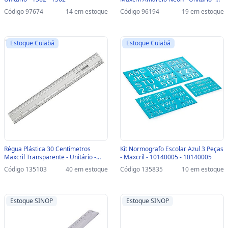
10270053 - 10270053
Código 97674
14 em estoque
Código 96194
19 em estoque
Estoque Cuiabá
Estoque Cuiabá
Régua Plástica 30 Centímetros
Kit Normografo Escolar Azul 3 Peças
Maxcril Transparente - Unitário -
- Maxcril - 10140005 - 10140005
10270025 - 10270025
Código 135103
40 em estoque
Código 135835
10 em estoque
Estoque SINOP
Estoque SINOP