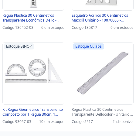
Régua Plástica 30 Centímetros
Esquadro Acrílico 30 Centímetros
Transparente Econômica Dello -
Maxcril Unitário - 10070005 -
Unitário - 3107.H-SINOP-03 -
10070005
Código 136452-03
6 em estoque
Código 135817
6 em estoque
3107.H.0300
Estoque SINOP
Estoque Cuiabá
Kit Régua Geométrico Transparente
Régua Plástica 30 Centímetros
Composto por 1 Régua 30cm, 1
Transparente Dellocolor - Unitário -
Transferidor 180°, 1 Transferidor
3109.H - 3109.H.0100
Código 93057-03
10 em estoque
Código 5517
Indisponível
360° e 1 Esquadro 60° - Maxcril -
10130002-SINOP-03 - 10130002