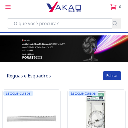
0
itens no
Réguas e Esquadros
Refinar
Estoque Cuiabá
Estoque Cuiabá