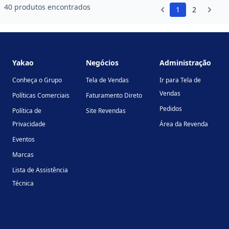
40 produtos encontrados
1
2
Footer
Yakao
Negócios
Administração
Conheça o Grupo
Tela de Vendas
Ir para Tela de
Vendas
Políticas Comerciais
Faturamento Direto
Pedidos
Política de
Site Revendas
Privacidade
Área da Revenda
Eventos
Marcas
Lista de Assistência
Técnica