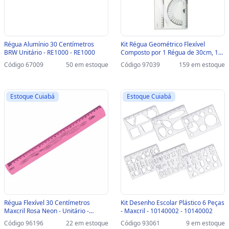
Régua Alumínio 30 Centímetros
Kit Régua Geométrico Flexível
BRW Unitário - RE1000 - RE1000
Composto por 1 Régua de 30cm, 1
Transferidor 180°, 1 Transferidor
Código 67009
50 em estoque
Código 97039
159 em estoque
360°, 1 Esquadro 60° e 1 Esquadro
45° - Dello - 8700-H - 8700.H.0050
Estoque Cuiabá
Estoque Cuiabá
Régua Flexível 30 Centímetros
Kit Desenho Escolar Plástico 6 Peças
Maxcril Rosa Neon - Unitário -
- Maxcril - 10140002 - 10140002
10270055 - 10270055
Código 96196
22 em estoque
Código 93061
9 em estoque