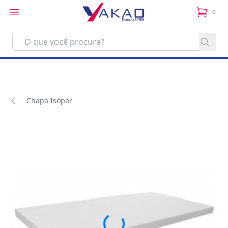
0
itens no
Chapa Isopor