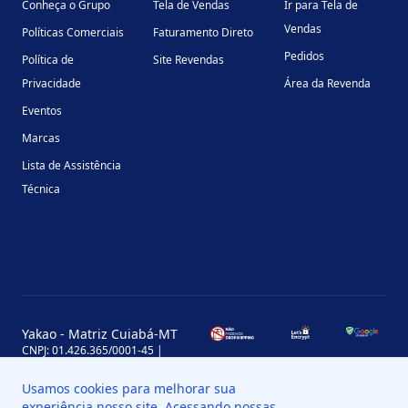
Conheça o Grupo
Tela de Vendas
Ir para Tela de
Vendas
Políticas Comerciais
Faturamento Direto
Pedidos
Política de
Site Revendas
Privacidade
Área da Revenda
Eventos
Marcas
Lista de Assistência
Técnica
Yakao - Matriz Cuiabá-MT
CNPJ: 01.426.365/0001-45 |
Inscrição Estadual: 13.170.702-7
Avenida Miguel Sutil, 4290, Jardim
Usamos cookies para melhorar sua
Leblon, MT, Brasil, CEP 78060-000
experiência nosso site. Acessando nossas