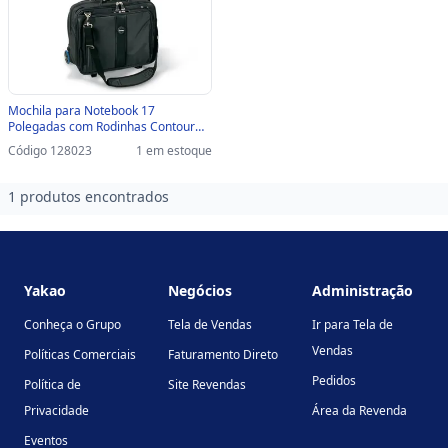
Mochila para Notebook 17
Polegadas com Rodinhas Contour
Preto Kensington - 246719 - 246719
Código 128023
1 em estoque
1 produtos encontrados
Footer
Yakao
Negócios
Administração
Conheça o Grupo
Tela de Vendas
Ir para Tela de
Vendas
Políticas Comerciais
Faturamento Direto
Pedidos
Política de
Site Revendas
Privacidade
Área da Revenda
Eventos