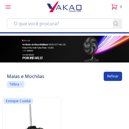
0
itens no
Malas e Mochilas
Refinar
Tilibra
Remove
Estoque Cuiabá