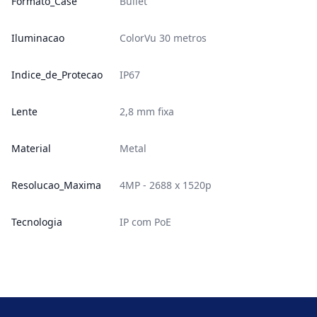
Formato_Case
Bullet
Iluminacao
ColorVu 30 metros
Indice_de_Protecao
IP67
Lente
2,8 mm fixa
Material
Metal
Resolucao_Maxima
4MP - 2688 x 1520p
Tecnologia
IP com PoE
Footer