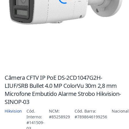
Câmera CFTV IP PoE DS-2CD1047G2H-
LIUF/SRB Bullet 4.0 MP ColorVu 30m 2,8 mm
Microfone Embutido Alarme Strobo Hikvision-
SINOP-03
Hikvision
Cód.
NCM:
Cód. Barra:
Nacional
Interno:
#85258929
#7898646199256
#141509-
03