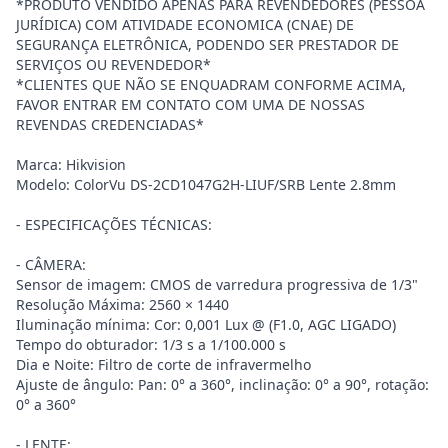
*PRODUTO VENDIDO APENAS PARA REVENDEDORES (PESSOA
JURÍDICA) COM ATIVIDADE ECONOMICA (CNAE) DE
SEGURANÇA ELETRÔNICA, PODENDO SER PRESTADOR DE
SERVIÇOS OU REVENDEDOR*
*CLIENTES QUE NÃO SE ENQUADRAM CONFORME ACIMA,
FAVOR ENTRAR EM CONTATO COM UMA DE NOSSAS
REVENDAS CREDENCIADAS*
Marca: Hikvision
Modelo: ColorVu DS-2CD1047G2H-LIUF/SRB Lente 2.8mm
- ESPECIFICAÇÕES TÉCNICAS:
- CÂMERA:
Sensor de imagem: CMOS de varredura progressiva de 1/3"
Resolução Máxima: 2560 × 1440
Iluminação mínima: Cor: 0,001 Lux @ (F1.0, AGC LIGADO)
Tempo do obturador: 1/3 s a 1/100.000 s
Dia e Noite: Filtro de corte de infravermelho
Ajuste de ângulo: Pan: 0° a 360°, inclinação: 0° a 90°, rotação:
0° a 360°
- LENTE: