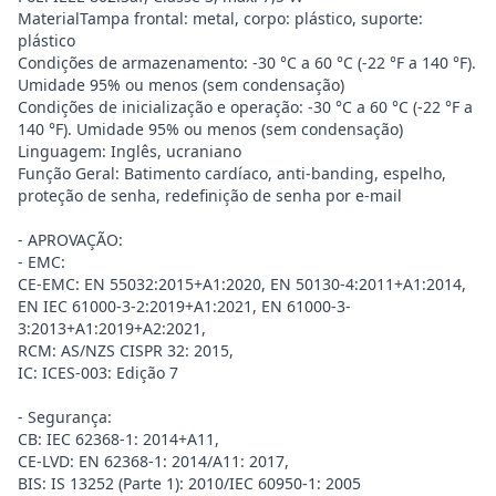
MaterialTampa frontal: metal, corpo: plástico, suporte:
plástico
Condições de armazenamento: -30 °C a 60 °C (-22 °F a 140 °F).
Umidade 95% ou menos (sem condensação)
Condições de inicialização e operação: -30 °C a 60 °C (-22 °F a
140 °F). Umidade 95% ou menos (sem condensação)
Linguagem: Inglês, ucraniano
Função Geral: Batimento cardíaco, anti-banding, espelho,
proteção de senha, redefinição de senha por e-mail
- APROVAÇÃO:
- EMC:
CE-EMC: EN 55032:2015+A1:2020, EN 50130-4:2011+A1:2014,
EN IEC 61000-3-2:2019+A1:2021, EN 61000-3-
3:2013+A1:2019+A2:2021,
RCM: AS/NZS CISPR 32: 2015,
IC: ICES-003: Edição 7
- Segurança:
CB: IEC 62368-1: 2014+A11,
CE-LVD: EN 62368-1: 2014/A11: 2017,
BIS: IS 13252 (Parte 1): 2010/IEC 60950-1: 2005