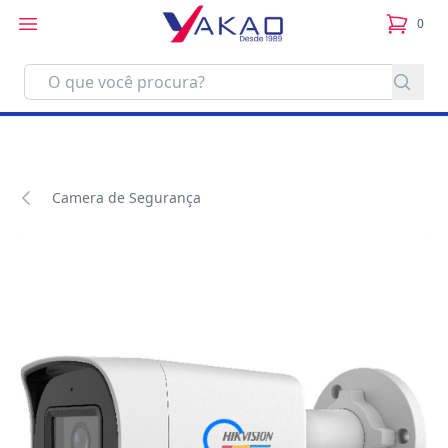
0
itens no
Camera de Segurança