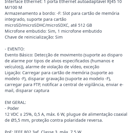
Interface Ethernet: 1 porta Ethernet autoadaptável RJ45 10
M/100 M
Armazenamento a bordo: -F: Slot para cartão de memória
integrado, suporte para cartão
microSD/microSDHC/microSDXC, até 512 GB
Microfone embutido: Sim, 1 microfone embutido
Chave de reinicialização: Sim
- EVENTO:
Evento Básico: Detecção de movimento (suporte ao disparo
de alarme por tipos de alvos especificados (humanos e
veículos)), alarme de violação de vídeo, exceção
Ligação: Carregar para cartão de memória (suporte ao
modelo -F), disparar gravação (suporte ao modelo -F),
carregar para FTP, notificar a central de vigilância, enviar e-
mail, disparar captura
EM GERAL:
- Poder
12 VDC ± 25%, 0,5 A, máx. 6 W, plugue de alimentação coaxial
de Ø5,5 mm, proteção contra polaridade reversa.
PoE: IEEE 802.3af, Classe 3, máx. 7,5 W