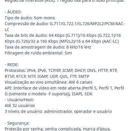
Região de interesse (ROI): 1 região fixa para o fluxo principal.
- ÁUDIO:
Tipo de áudio: Som mono
Compressão de áudio: G.711/G.722.1/G.726/MP2L2/PCM/AAC-
LC
Taxa de bits de áudio: 64 Kbps (G.711)/16 Kbps (G.722.1)/16
Kbps (G.726)/32 a 160 Kbps (MP2L2)/16 a 64 Kbps (AAC-LC)
Taxa de amostragem de áudio: 8 kHz/16 kHz
Filtragem de ruído ambiental: Sim
- REDE:
Protocolos: IPv4, IPv6, TCP/IP, ICMP, DHCP, DNS, HTTP, RTP,
RTSP, RTCP, NTP, IGMP, UDP, QoS, FTP, SMTP
Visualização ao vivo simultânea: Até 6 canais
API: Interface de vídeo em rede aberta (Perfil S, Perfil T, Perfil
G (somente o modelo -F suporta)), ISAPI, SDK
- Usuário/Host:
Até 32 usuários
3 níveis de usuário: administrador, operador e usuário
- Segurança:
Proteção por senha, senha complicada, marca d'água,