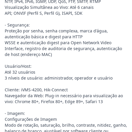
NTP, IPv4, IPv6, IGMP, UDP, QoS, FTP, SMTP, RTMP
Visualização Simultânea ao Vivo: Até 6 canais
API; ONVIF (Perfil S, Perfil G), ISAPI, SDK
- Segurança:
Proteção por senha, senha complexa, marca d'água,
autenticação básica e digest para HTTP
WSSE e autenticação digest para Open Network Video
Interface, registro de auditoria de segurança, autenticação
de host (endereço MAC)
Usuário/Host:
Até 32 usuários
3 níveis de usuário: administrador, operador e usuário
Cliente: iVMS-4200, Hik-Connect
Navegador da Web: Plug-in necessário para visualização ao
vivo: Chrome 80+, Firefox 80+, Edge 89+, Safari 13
- Imagem:
Configurações de Imagem
Modo de rotação, saturação, brilho, contraste, nitidez, ganho,
balanço de branco, ajustável por software cliente ou