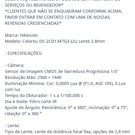
SERVIÇOS OU REVENDEDOR*
*CLIENTES QUE NÃO SE ENQUADRAM CONFORME ACIMA,
FAVOR ENTRAR EM CONTATO COM UMA DE NOSSAS
REVENDAS CREDENCIADAS*
Marca: Hikvision
Modelo: ColorVu DS-2CD1347G3-LIU Lente 2.8mm
- ESPECIFICAÇÕES:
- Câmera:
Sensor de Imagem CMOS de Varredura Progressiva 1/3"
Resolução Máx: 2560 × 1440
Iluminação Mínima: Cor: 0,0005 Lux @ (F1.0, AGC ON), 0 Lux
com luz
Tempo do Obturador: 1 s a 1/100.000 s
Dia e Noite: Filtro corte IR
Ajuste de Ângulo: Panorâmica: 0° a 360°, inclinação: 0° a 75°,
rotação: 0° a 360 °
- Lente:
Tipo de Lente: Lente de distância focal fixa, opções de 2,8 mm