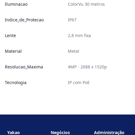
Iluminacao
ColorVu 30 metros
Indice_de_Protecao
IP67
Lente
2,8 mm fixa
Material
Metal
Resolucao_Maxima
4MP - 2688 x 1520p
Tecnologia
IP com PoE
Footer
Yakao
Negócios
Administração