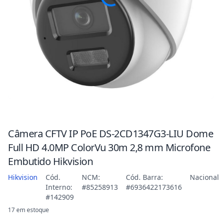
Câmera CFTV IP PoE DS-2CD1347G3-LIU Dome
Full HD 4.0MP ColorVu 30m 2,8 mm Microfone
Embutido Hikvision
Hikvision
Cód.
NCM:
Cód. Barra:
Nacional
Interno:
#85258913
#6936422173616
#142909
17 em estoque