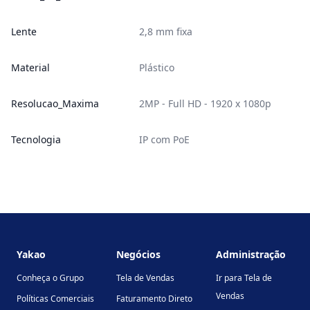
Lente
2,8 mm fixa
Material
Plástico
Resolucao_Maxima
2MP - Full HD - 1920 x 1080p
Tecnologia
IP com PoE
Footer
Yakao
Negócios
Administração
Conheça o Grupo
Tela de Vendas
Ir para Tela de
Vendas
Políticas Comerciais
Faturamento Direto