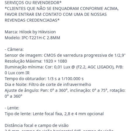
SERVIÇOS OU REVENDEDOR*
*CLIENTES QUE NÃO SE ENQUADRAM CONFORME ACIMA,
FAVOR ENTRAR EM CONTATO COM UMA DE NOSSAS
REVENDAS CREDENCIADAS*
Marca: Hilook by Hikvision
Modelo: IPC-T221H-C 2.8MM
- Câmera:
Sensor de imagem: CMOS de varredura progressiva de 1/2,9"
Resolução Máxima: 1920 × 1080
Iluminação mínima: Cor: 0,01 Lux @ (F2.2, AGC LIGADO), P/B:
0 Lux com IR
Tempo do obturador: 1/3 s a 1/100.000 s
Dia e Noite: Filtro de corte de infravermelho
Ajuste de ângulo: Pan: 0° a 360°, inclinação: 0° a 75°, rotação:
0° a 360°
- Lente:
Tipo de lente: Lente focal fixa, 2,8 e 4 mm opcional
Distância focal e campo de visão