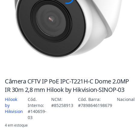
Câmera CFTV IP PoE IPC-T221H-C Dome 2.0MP
IR 30m 2,8 mm Hilook by Hikvision-SINOP-03
Hilook
Cód.
NCM:
Cód. Barra:
Nacional
by
Interno:
#85258913
#7898646198679
Hikvision
#140659-
03
4 em estoque