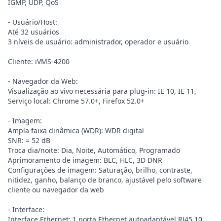
IGMP, UDP, QoS
- Usuário/Host:
Até 32 usuários
3 níveis de usuário: administrador, operador e usuário
Cliente: iVMS-4200
- Navegador da Web:
Visualização ao vivo necessária para plug-in: IE 10, IE 11,
Serviço local: Chrome 57.0+, Firefox 52.0+
- Imagem:
Ampla faixa dinâmica (WDR): WDR digital
SNR: = 52 dB
Troca dia/noite: Dia, Noite, Automático, Programado
Aprimoramento de imagem: BLC, HLC, 3D DNR
Configurações de imagem: Saturação, brilho, contraste,
nitidez, ganho, balanço de branco, ajustável pelo software
cliente ou navegador da web
- Interface:
Interface Ethernet: 1 porta Ethernet autoadaptável RJ45 10