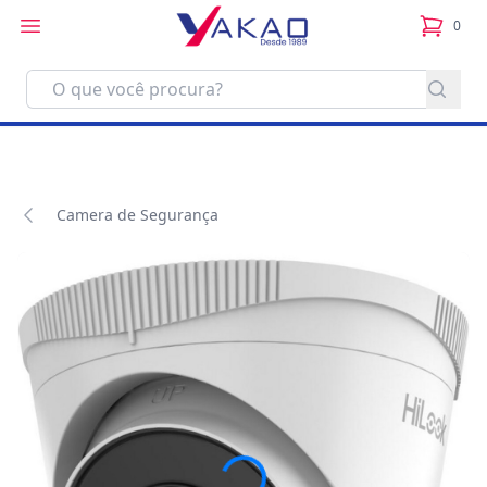
0
itens no
Camera de Segurança