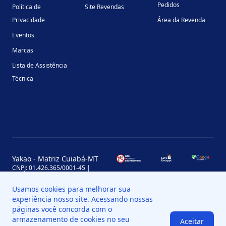
Pedidos
Política de
Site Revendas
Privacidade
Área da Revenda
Eventos
Marcas
Lista de Assistência
Técnica
Yakao - Matriz Cuiabá-MT
CNPJ: 01.426.365/0001-45 |
Inscrição Estadual: 13.170.702-7
Avenida Miguel Sutil, 4290, Jardim
Usamos cookies para melhorar sua
Leblon, MT, Brasil, CEP 78060-000
experiência nosso site. Acessando nossas
Yakao - Filial Sinop-MT
páginas você concorda com o
CNPJ: 01.426.365/0008-11 |
armazenamento de cookies no seu
Aceitar
Inscrição Estadual: 13.898.651-7