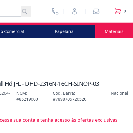
Vendedores
Minha Conta
Pedidos
0
itens no
o Comercial
Papelaria
Materiais
ull Hd JFL - DHD-2316N-16CH-SINOP-03
0264-
NCM:
Cód. Barra:
Nacional
#85219000
#7898705720520
esse sua conta e tenha acesso às ofertas exclusivas