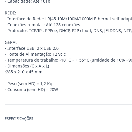
- Capacidade: Até 10Tb
REDE:
- Interface de Rede:1 RJ45 10M/100M/1000M Ethernet self-adapt
- Conexões remotas: Até 128 conexões
- Protocolos TCP/IP , PPPoe, DHCP, P2P cloud, DNS, JFLDDNS, NTP
GERAL:
- Interface USB: 2 x USB 2.0
- Fonte de Alimentação: 12 vc c
- Temperatura de trabalho: -10º C ~ + 55º C (umidade de 10% 
- Dimensões (C x A x L)
:285 x 210 x 45 mm
- Peso (sem HD) = 1,2 Kg
- Consumo (sem HD) = 20W
ESPECIFICAÇÕES