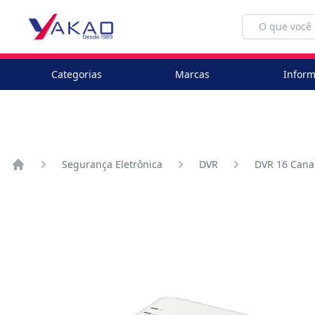
Categorias
Marcas
Inform
Segurança Eletrônica
DVR
DVR 16 Cana
Home