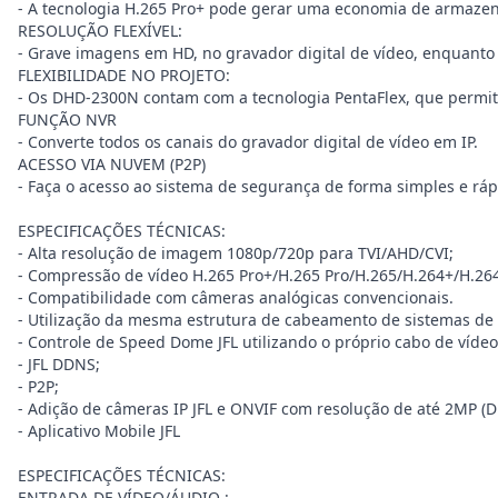
- A tecnologia H.265 Pro+ pode gerar uma economia de armaze
RESOLUÇÃO FLEXÍVEL:
- Grave imagens em HD, no gravador digital de vídeo, enquanto 
FLEXIBILIDADE NO PROJETO:
- Os DHD-2300N contam com a tecnologia PentaFlex, que permite 
FUNÇÃO NVR
- Converte todos os canais do gravador digital de vídeo em IP.
ACESSO VIA NUVEM (P2P)
- Faça o acesso ao sistema de segurança de forma simples e rá
ESPECIFICAÇÕES TÉCNICAS:
- Alta resolução de imagem 1080p/720p para TVI/AHD/CVI;
- Compressão de vídeo H.265 Pro+/H.265 Pro/H.265/H.264+/H.264
- Compatibilidade com câmeras analógicas convencionais.
- Utilização da mesma estrutura de cabeamento de sistemas de
- Controle de Speed Dome JFL utilizando o próprio cabo de víde
- JFL DDNS;
- P2P;
- Adição de câmeras IP JFL e ONVIF com resolução de até 2MP
- Aplicativo Mobile JFL
ESPECIFICAÇÕES TÉCNICAS:
ENTRADA DE VÍDEO/ÁUDIO :