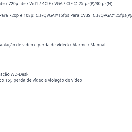
e / 720p lite / Wd1 / 4CIF / VGA / CIF @ 25fps(P)/30fps(N)
: Para 720p e 108p: CIF/QVGA@15fps Para CVBS: CIF/QVGA@25fps(P)
violação de vídeo e perda de vídeo) / Alarme / Manual
ficação WD-Desk
 15), perda de vídeo e violação de vídeo