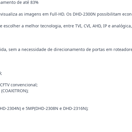
namento de até 83%
visualiza as imagens em Full-HD. Os DHD-2300N possibilitam econo
escolher a melhor tecnologia, entre TVI, CVI, AHD, IP e analógica,
pida, sem a necessidade de direcionamento de portas em roteadore
;
 CFTV convencional;
o (COAXITRON);
 (DHD-2304N) e 5MP(DHD-2308N e DHD-2316N);