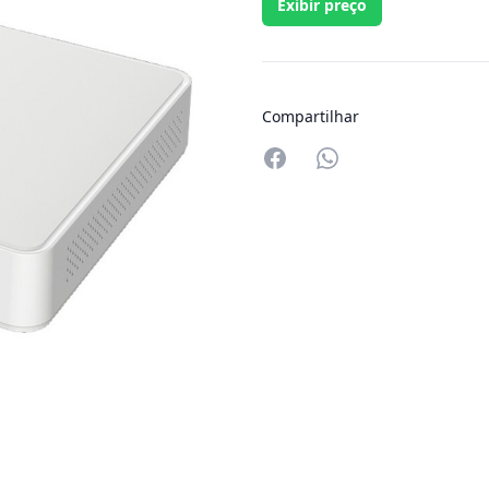
Exibir preço
Compartilhar
Compartilhar no W