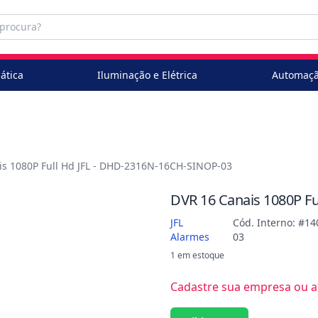
ática
Iluminação e Elétrica
Automaçã
is 1080P Full Hd JFL - DHD-2316N-16CH-SINOP-03
DVR 16 Canais 1080P F
JFL
Cód. Interno: #14
Alarmes
03
1 em estoque
Cadastre sua empresa ou ac