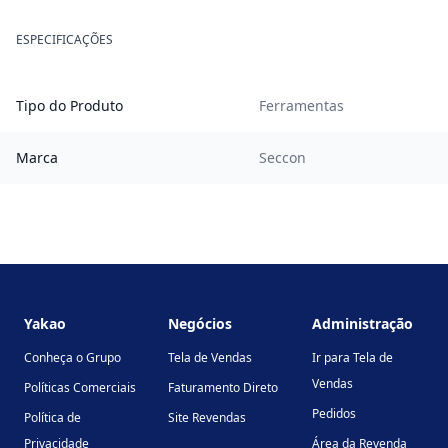
ESPECIFICAÇÕES
Tipo do Produto
Ferramentas
Marca
Seccon
Footer
Yakao
Negócios
Administração
Conheça o Grupo
Tela de Vendas
Ir para Tela de
Vendas
Políticas Comerciais
Faturamento Direto
Pedidos
Política de
Site Revendas
Privacidade
Área da Revenda