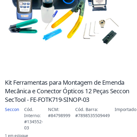
Kit Ferramentas para Montagem de Emenda
Mecânica e Conector Ópticos 12 Peças Seccon
SecTool - FE-FOTK719-SINOP-03
Seccon
Cód.
NCM:
Cód. Barra:
Importado
Interno:
#84798999
#7898535509449
#134552-
03
1 em estoque